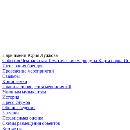
Парк имени Юрия Лужкова
Cобытия
Чем заняться
Тематические маршруты
Карта парка
Ис
Интеграция брендов
Проведение мероприятий
Свадьбы
Киносъемки
Правила проведения мероприятий
Уличным музыкантам
История
Пресс-служба
Общие сведения
Закупки
Независимая оценка
Схемы размещения объектов
Контакты