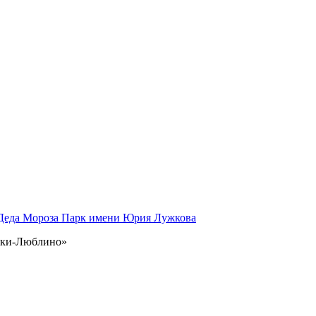
 Деда Мороза
Парк имени Юрия Лужкова
инки-Люблино»