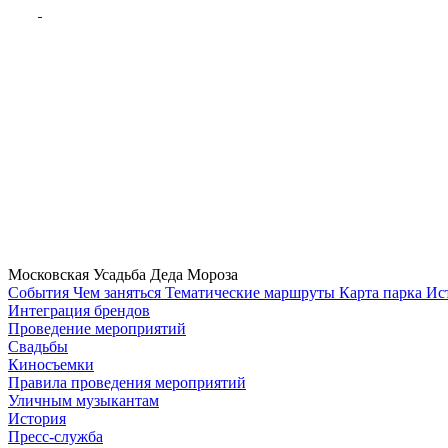
Московская Усадьба Деда Мороза
Cобытия
Чем заняться
Тематические маршруты
Карта парка
Ис
Интеграция брендов
Проведение мероприятий
Свадьбы
Киносъемки
Правила проведения мероприятий
Уличным музыкантам
История
Пресс-служба