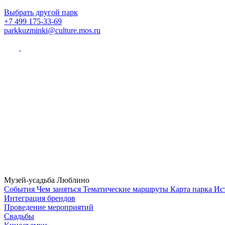
Выбрать другой парк
+7 499 175-33-69
parkkuzminki@culture.mos.ru
Музей-усадьба Люблино
Cобытия
Чем заняться
Тематические маршруты
Карта парка
Ис
Интеграция брендов
Проведение мероприятий
Свадьбы