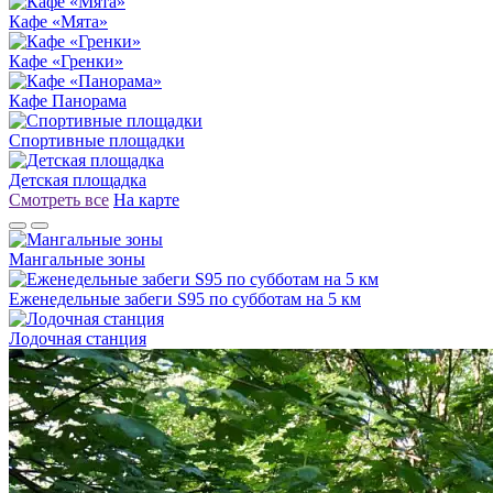
Кафе «Мята»
Кафе «Гренки»
Кафе Панорама
Спортивные площадки
Детская площадка
Смотреть все
На карте
Мангальные зоны
Еженедельные забеги S95 по субботам на 5 км
Лодочная станция