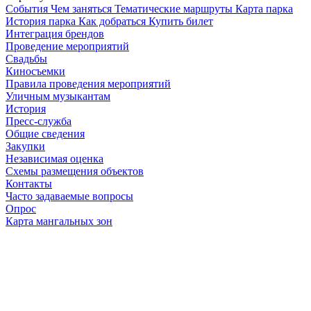
Cобытия
Чем заняться
Тематические маршруты
Карта парка
История парка
Как добраться
Купить билет
Интеграция брендов
Проведение мероприятий
Свадьбы
Киносъемки
Правила проведения мероприятий
Уличным музыкантам
История
Пресс-служба
Общие сведения
Закупки
Независимая оценка
Схемы размещения объектов
Контакты
Часто задаваемые вопросы
Опрос
Карта мангальных зон