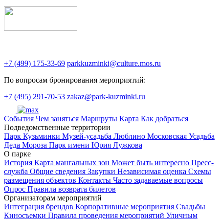
+7 (499) 175-33-69
parkkuzminki@culture.mos.ru
По вопросам бронирования мероприятий:
+7 (495) 291-70-53
zakaz@park-kuzminki.ru
Cобытия
Чем заняться
Маршруты
Карта
Как добраться
Подведомственные территории
Парк Кузьминки
Музей-усадьба Люблино
Московская Усадьба
Деда Мороза
Парк имени Юрия Лужкова
О парке
История
Карта мангальных зон
Может быть интересно
Пресс-
служба
Общие сведения
Закупки
Независимая оценка
Схемы
размещения объектов
Контакты
Часто задаваемые вопросы
Опрос
Правила возврата билетов
Организаторам мероприятий
Интеграция брендов
Корпоративные мероприятия
Свадьбы
Киносъемки
Правила проведения мероприятий
Уличным