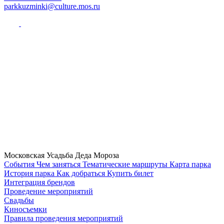
parkkuzminki@culture.mos.ru
Московская Усадьба Деда Мороза
Cобытия
Чем заняться
Тематические маршруты
Карта парка
История парка
Как добраться
Купить билет
Интеграция брендов
Проведение мероприятий
Свадьбы
Киносъемки
Правила проведения мероприятий