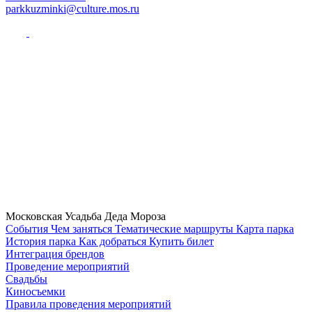
parkkuzminki@culture.mos.ru
Московская Усадьба Деда Мороза
Cобытия
Чем заняться
Тематические маршруты
Карта парка
История парка
Как добраться
Купить билет
Интеграция брендов
Проведение мероприятий
Свадьбы
Киносъемки
Правила проведения мероприятий