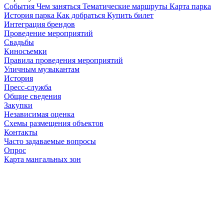
Cобытия
Чем заняться
Тематические маршруты
Карта парка
История парка
Как добраться
Купить билет
Интеграция брендов
Проведение мероприятий
Свадьбы
Киносъемки
Правила проведения мероприятий
Уличным музыкантам
История
Пресс-служба
Общие сведения
Закупки
Независимая оценка
Схемы размещения объектов
Контакты
Часто задаваемые вопросы
Опрос
Карта мангальных зон