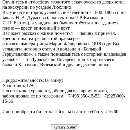
Окунитесь в атмосферу «золотого века» русского дворянства
на экскурсии по усадьбе Люблино!
Вы узнаете историю усадьбы, возведённой в 1800–1806 гг. по
заказу Н. А. Дурасова (архитекторы Р. Р. Казаков и
И. В. Еготов), и увидите необычное трёхэтажное здание: в
плане — крест, вписанный в круг.
Вас ждёт рассказ о жизни поместья — пышных приёмах,
крепостном театре, богатой оранжерее
и визите императрицы Марии Фёдоровны в 1818 году. Вы
услышите историю статуи Аполлона и «Большой
Геркуланянки», а также познакомитесь с историей владельцев
усадьбы — от Дурасова до Писарева, при котором здесь
бывали Карамзин, Вяземский и другие деятели эпохи.
Продолжительность: 60 минут
Участники: 12+
Посетить экскурсию в удобное для вас время можно,
забронировав ее по телефонам: +7(495)350-15-53; +7(925)000-
16-36
Или приобрести билет на сайте на сеанс в субботу в 16.00.
Купить билет