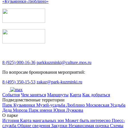
«Кузьминки-Люблино»
8 (925) 000-16-36
parkkuzminki@culture.mos.ru
По вопросам бронирования мероприятий:
8 (495) 350-15-53
zakaz@park-kuzminki.ru
Cобытия
Чем заняться
Маршруты
Карта
Как добраться
Подведомственные территории
Парк Кузьминки
Музей-усадьба Люблино
Московская Усадьба
Деда Мороза
Парк имени Юрия Лужкова
О парке
История
Карта мангальных зон
Может быть интересно
Пресс-
служба
Общие сведения
Закупки
Независимая оценка
Схемы