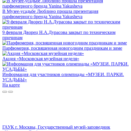
В Музее-усадьбе Люблино прошла презентация
парфюмерного бренда Yanina Yakusheva
9 февраля Дворец Н.А.Дурасова закрыт по техническим
причинам
Парфюмерия, посвященная новогодним праздникам и зиме
Акция «Московская музейная неделя»
Информация для участников олимпиады «МУЗЕИ. ПАРКИ.
УСАДЬБЫ»
На карте
ГАУК г. Москвы, Государственный музей-заповедник