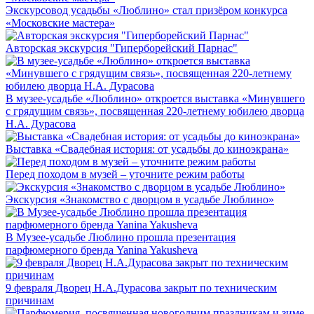
Экскурсовод усадьбы «Люблино» стал призёром конкурса
«Московские мастера»
Авторская экскурсия "Гиперборейский Парнас"
В музее-усадьбе «Люблино» откроется выставка «Минувшего
с грядущим связь», посвященная 220-летнему юбилею дворца
Н.А. Дурасова
Выставка «Свадебная история: от усадьбы до киноэкрана»
Перед походом в музей – уточните режим работы
Экскурсия «Знакомство с дворцом в усадьбе Люблино»
В Музее-усадьбе Люблино прошла презентация
парфюмерного бренда Yanina Yakusheva
9 февраля Дворец Н.А.Дурасова закрыт по техническим
причинам