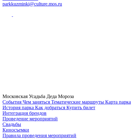
parkkuzminki@culture.mos.ru
Московская Усадьба Деда Мороза
Cобытия
Чем заняться
Тематические маршруты
Карта парка
История парка
Как добраться
Купить билет
Интеграция брендов
Проведение мероприятий
Свадьбы
Киносъемки
Правила проведения мероприятий