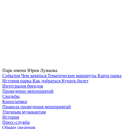
Парк имени Юрия Лужкова
Cобытия
Чем заняться
Тематические маршруты
Карта парка
История парка
Как добраться
Купить билет
Интеграция брендов
Проведение мероприятий
Свадьбы
Киносъемки
Правила проведения мероприятий
Уличным музыкантам
История
Пресс-служба
Общие сведения