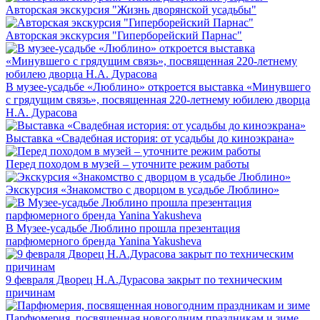
Авторская экскурсия "Жизнь дворянской усадьбы"
Авторская экскурсия "Гиперборейский Парнас"
В музее-усадьбе «Люблино» откроется выставка «Минувшего
с грядущим связь», посвященная 220-летнему юбилею дворца
Н.А. Дурасова
Выставка «Свадебная история: от усадьбы до киноэкрана»
Перед походом в музей – уточните режим работы
Экскурсия «Знакомство с дворцом в усадьбе Люблино»
В Музее-усадьбе Люблино прошла презентация
парфюмерного бренда Yanina Yakusheva
9 февраля Дворец Н.А.Дурасова закрыт по техническим
причинам
Парфюмерия, посвященная новогодним праздникам и зиме