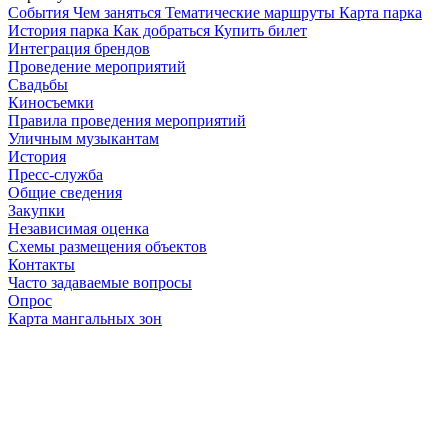
Cобытия
Чем заняться
Тематические маршруты
Карта парка
История парка
Как добраться
Купить билет
Интеграция брендов
Проведение мероприятий
Свадьбы
Киносъемки
Правила проведения мероприятий
Уличным музыкантам
История
Пресс-служба
Общие сведения
Закупки
Независимая оценка
Схемы размещения объектов
Контакты
Часто задаваемые вопросы
Опрос
Карта мангальных зон