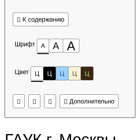
К содержанию
А
Шрифт
А
А
Цвет
Ц
Ц
Ц
Ц
Ц
Дополнительно
ГАУК г. Москвы,