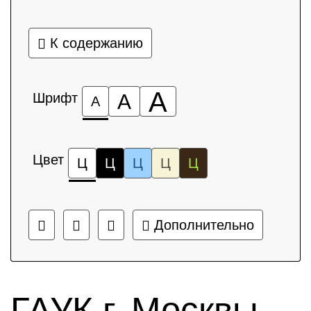
К содержанию
А
Шрифт
А
А
Цвет
Ц
Ц
Ц
Ц
Ц
Дополнительно
ГАУК г. Москвы,