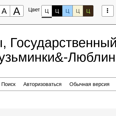
А
А
Цвет
Ц
Ц
Ц
Ц
Ц
ы, Государственный
Кузьминки&-Люблин
Поиск
Авторизоваться
Обычная версия