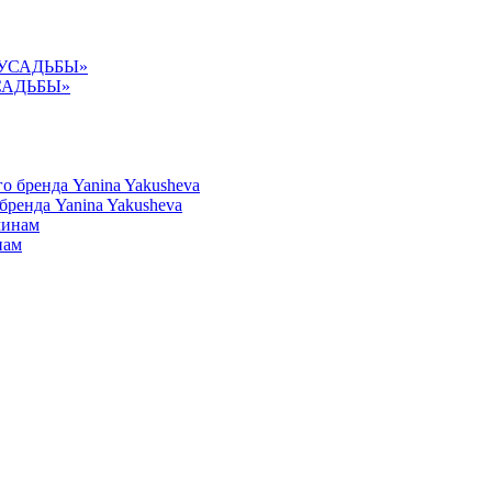
УСАДЬБЫ»
ренда Yanina Yakusheva
нам