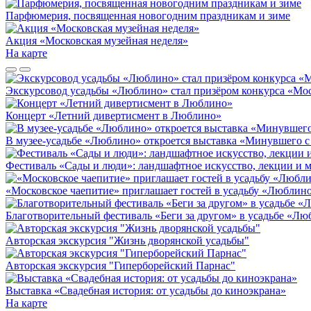
Парфюмерия, посвященная новогодним праздникам и зиме
Акция «Московская музейная неделя»
На карте
Экскурсовод усадьбы «Люблино» стал призёром конкурса «Мос
Концерт «Летний дивертисмент в Люблино»
В музее-усадьбе «Люблино» откроется выставка «Минувшего с
Фестиваль «Сады и люди»: ландшафтное искусство, лекции и м
«Московское чаепитие» приглашает гостей в усадьбу «Люблин
Благотворительный фестиваль «Беги за другом» в усадьбе «Л
Авторская экскурсия "Жизнь дворянской усадьбы"
Авторская экскурсия "Гиперборейский Парнас"
Выставка «Свадебная история: от усадьбы до киноэкрана»
На карте