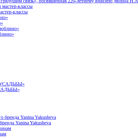
 грядущим связь», посвященная 220-летнему юбилею дворца Н.А
астер-классы
о»
юблино»
УСАДЬБЫ»
ренда Yanina Yakusheva
нам