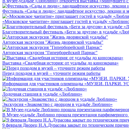
В музее-усадьбе «Люблино» откроется выставка «Минувшего с
Фестиваль «Сады и люди»: ландшафтное искусство, лекции и м
«Московское чаепитие» приглашает гостей в усадьбу «Люблин
Благотворительный фестиваль «Беги за другом» в усадьбе «Л
Авторская экскурсия "Жизнь дворянской усадьбы"
Авторская экскурсия "Гиперборейский Парнас"
Выставка «Свадебная история: от усадьбы до киноэкрана»
Перед походом в музей – уточните режим работы
Информация для участников олимпиады «МУЗЕИ. ПАРКИ. 
Лодочная станция в усадьбе «Люблино»
Экскурсия «Знакомство с дворцом в усадьбе Люблино»
В Музее-усадьбе Люблино прошла презентация парфюмерного б
9 февраля Дворец Н.А.Дурасова закрыт по техническим причи