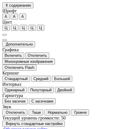
К содержанию
Шрифт
А
А
А
Цвет
Ц
Ц
Ц
Ц
Ц
Дополнительно
Графика
Включить
Отключить
Монохромные изображения
Отключить Flash
Кернинг
Стандартный
Средний
Большой
Интервал
Одинарный
Полуторный
Двойной
Гарнитура
Без засечек
С засечками
Звук
Отключить
Тише
Нормально
Громче
Текущий уровень громкости:
50
Вернуть стандартные настройки