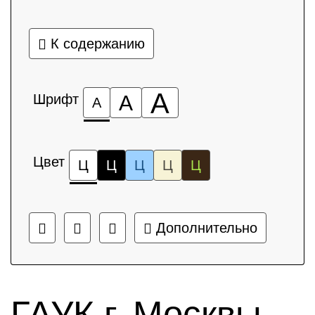
К содержанию
А
Шрифт
А
А
Цвет
Ц
Ц
Ц
Ц
Ц
Дополнительно
ГАУК г. Москвы,