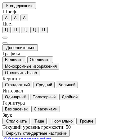
К содержанию
Шрифт
А
А
А
Цвет
Ц
Ц
Ц
Ц
Ц
Дополнительно
Графика
Включить
Отключить
Монохромные изображения
Отключить Flash
Кернинг
Стандартный
Средний
Большой
Интервал
Одинарный
Полуторный
Двойной
Гарнитура
Без засечек
С засечками
Звук
Отключить
Тише
Нормально
Громче
Текущий уровень громкости:
50
Вернуть стандартные настройки