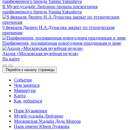
В Музее-усадьбе Люблино прошла презентация
парфюмерного бренда Yanina Yakusheva
9 февраля Дворец Н.А.Дурасова закрыт по техническим
причинам
Парфюмерия, посвященная новогодним праздникам и зиме
Акция «Московская музейная неделя»
На карте
Перейти к началу страницы
Cобытия
Чем заняться
Маршруты
Карта
Как добраться
Парк Кузьминки
Музей-усадьба Люблино
Московская Усадьба Деда Мороза
Парк имени Юрия Лужкова