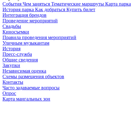
Cобытия
Чем заняться
Тематические маршруты
Карта парка
История парка
Как добраться
Купить билет
Интеграция брендов
Проведение мероприятий
Свадьбы
Киносъемки
Правила проведения мероприятий
Уличным музыкантам
История
Пресс-служба
Общие сведения
Закупки
Независимая оценка
Схемы размещения объектов
Контакты
Часто задаваемые вопросы
Опрос
Карта мангальных зон