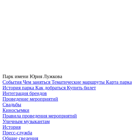
Парк имени Юрия Лужкова
Cобытия
Чем заняться
Тематические маршруты
Карта парка
История парка
Как добраться
Купить билет
Интеграция брендов
Проведение мероприятий
Свадьбы
Киносъемки
Правила проведения мероприятий
Уличным музыкантам
История
Пресс-служба
Общие сведения