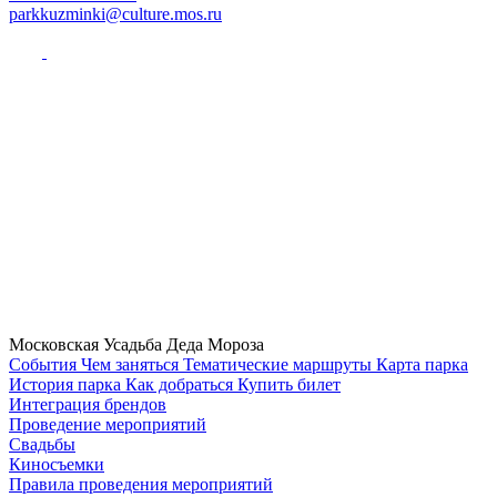
parkkuzminki@culture.mos.ru
Московская Усадьба Деда Мороза
Cобытия
Чем заняться
Тематические маршруты
Карта парка
История парка
Как добраться
Купить билет
Интеграция брендов
Проведение мероприятий
Свадьбы
Киносъемки
Правила проведения мероприятий