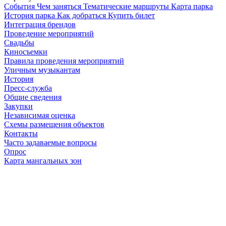
Cобытия
Чем заняться
Тематические маршруты
Карта парка
История парка
Как добраться
Купить билет
Интеграция брендов
Проведение мероприятий
Свадьбы
Киносъемки
Правила проведения мероприятий
Уличным музыкантам
История
Пресс-служба
Общие сведения
Закупки
Независимая оценка
Схемы размещения объектов
Контакты
Часто задаваемые вопросы
Опрос
Карта мангальных зон