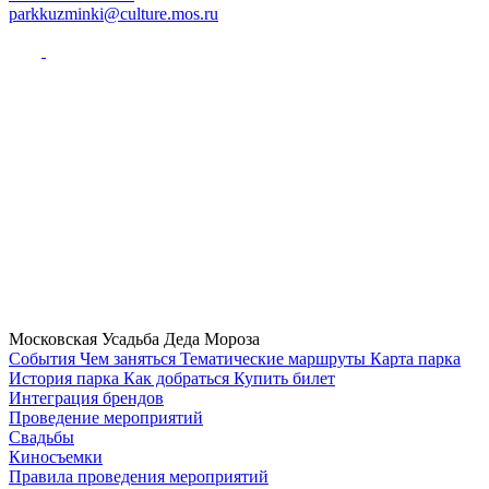
parkkuzminki@culture.mos.ru
Московская Усадьба Деда Мороза
Cобытия
Чем заняться
Тематические маршруты
Карта парка
История парка
Как добраться
Купить билет
Интеграция брендов
Проведение мероприятий
Свадьбы
Киносъемки
Правила проведения мероприятий