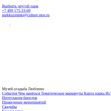
Выбрать другой парк
+7 499 175-33-69
parkkuzminki@culture.mos.ru
Музей-усадьба Люблино
Cобытия
Чем заняться
Тематические маршруты
Карта парка
Ис
Интеграция брендов
Проведение мероприятий
Свадьбы