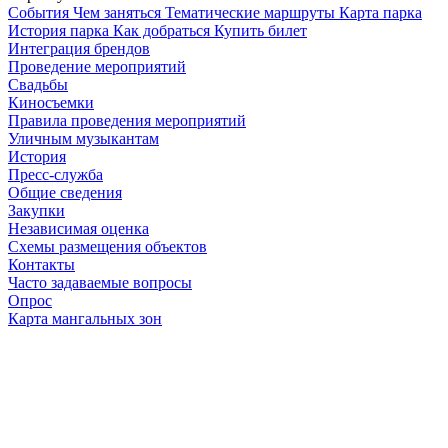
Cобытия
Чем заняться
Тематические маршруты
Карта парка
История парка
Как добраться
Купить билет
Интеграция брендов
Проведение мероприятий
Свадьбы
Киносъемки
Правила проведения мероприятий
Уличным музыкантам
История
Пресс-служба
Общие сведения
Закупки
Независимая оценка
Схемы размещения объектов
Контакты
Часто задаваемые вопросы
Опрос
Карта мангальных зон