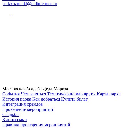
parkkuzminki@culture.mos.ru
Московская Усадьба Деда Мороза
Cобытия
Чем заняться
Тематические маршруты
Карта парка
История парка
Как добраться
Купить билет
Интеграция брендов
Проведение мероприятий
Свадьбы
Киносъемки
Правила проведения мероприятий