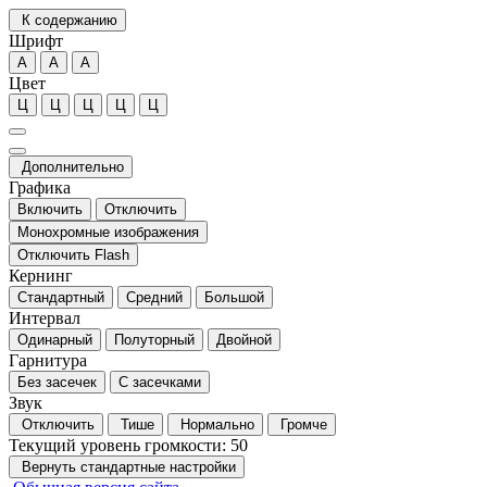
К содержанию
Шрифт
А
А
А
Цвет
Ц
Ц
Ц
Ц
Ц
Дополнительно
Графика
Включить
Отключить
Монохромные изображения
Отключить Flash
Кернинг
Стандартный
Средний
Большой
Интервал
Одинарный
Полуторный
Двойной
Гарнитура
Без засечек
С засечками
Звук
Отключить
Тише
Нормально
Громче
Текущий уровень громкости:
50
Вернуть стандартные настройки