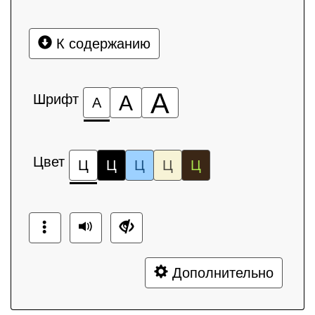
К содержанию
А
Шрифт
А
А
Цвет
Ц
Ц
Ц
Ц
Ц
Дополнительно