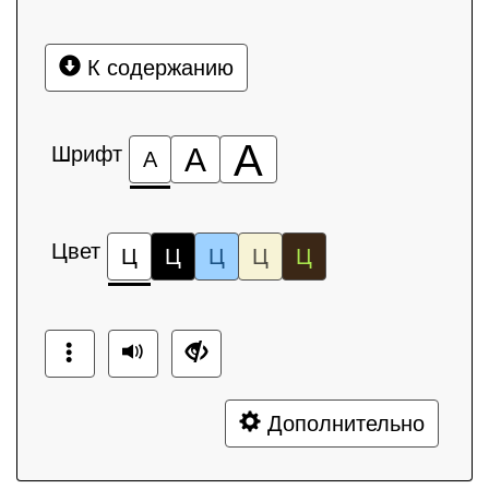
К содержанию
А
Шрифт
А
А
Цвет
Ц
Ц
Ц
Ц
Ц
Дополнительно