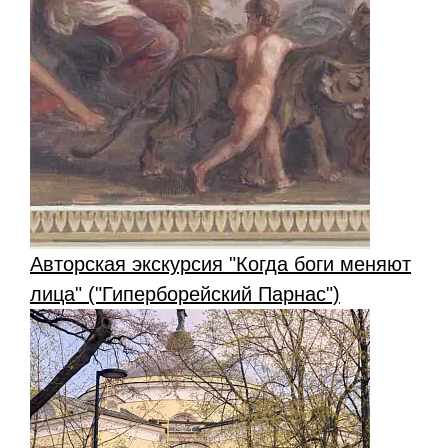
Авторская экскурсия "Когда боги меняют
лица" ("Гиперборейский Парнас")