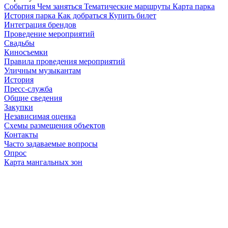
Cобытия
Чем заняться
Тематические маршруты
Карта парка
История парка
Как добраться
Купить билет
Интеграция брендов
Проведение мероприятий
Свадьбы
Киносъемки
Правила проведения мероприятий
Уличным музыкантам
История
Пресс-служба
Общие сведения
Закупки
Независимая оценка
Схемы размещения объектов
Контакты
Часто задаваемые вопросы
Опрос
Карта мангальных зон