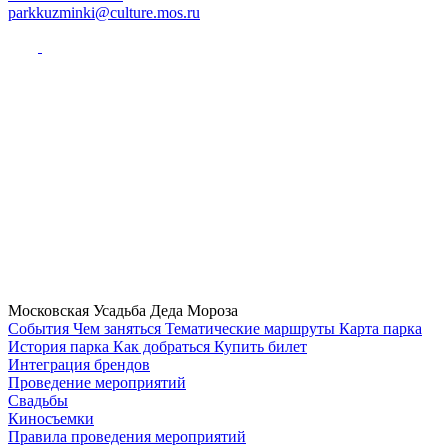
parkkuzminki@culture.mos.ru
Московская Усадьба Деда Мороза
Cобытия
Чем заняться
Тематические маршруты
Карта парка
История парка
Как добраться
Купить билет
Интеграция брендов
Проведение мероприятий
Свадьбы
Киносъемки
Правила проведения мероприятий