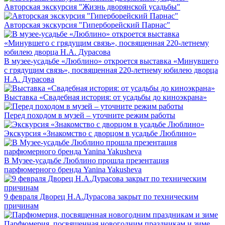
Авторская экскурсия "Жизнь дворянской усадьбы"
Авторская экскурсия "Гиперборейский Парнас"
В музее-усадьбе «Люблино» откроется выставка «Минувшего
с грядущим связь», посвященная 220-летнему юбилею дворца
Н.А. Дурасова
Выставка «Свадебная история: от усадьбы до киноэкрана»
Перед походом в музей – уточните режим работы
Экскурсия «Знакомство с дворцом в усадьбе Люблино»
В Музее-усадьбе Люблино прошла презентация
парфюмерного бренда Yanina Yakusheva
9 февраля Дворец Н.А.Дурасова закрыт по техническим
причинам
Парфюмерия, посвященная новогодним праздникам и зиме