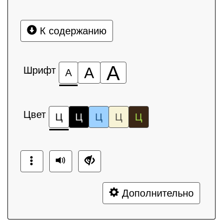
К содержанию
А
Шрифт
А
А
Цвет
Ц
Ц
Ц
Ц
Ц
Дополнительно