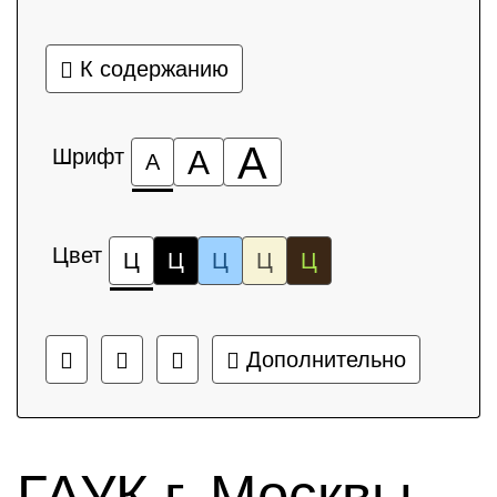
К содержанию
А
Шрифт
А
А
Цвет
Ц
Ц
Ц
Ц
Ц
Дополнительно
ГАУК г. Москвы,