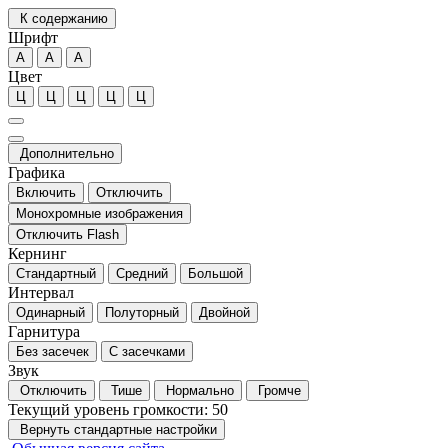
К содержанию
Шрифт
А
А
А
Цвет
Ц
Ц
Ц
Ц
Ц
Дополнительно
Графика
Включить
Отключить
Монохромные изображения
Отключить Flash
Кернинг
Стандартный
Средний
Большой
Интервал
Одинарный
Полуторный
Двойной
Гарнитура
Без засечек
С засечками
Звук
Отключить
Тише
Нормально
Громче
Текущий уровень громкости:
50
Вернуть стандартные настройки