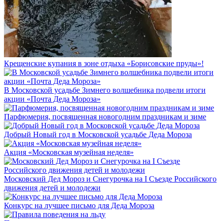
Крещенские купания в зоне отдыха «Борисовские пруды»!
В Московской усадьбе Зимнего волшебника подвели итоги
акции «Почта Деда Мороза»
Парфюмерия, посвященная новогодним праздникам и зиме
Добрый Новый год в Московской усадьбе Деда Мороза
Акция «Московская музейная неделя»
Московский Дед Мороз и Снегурочка на I Съезде Российского
движения детей и молодежи
Конкурс на лучшее письмо для Деда Мороза