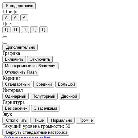
К содержанию
Шрифт
А
А
А
Цвет
Ц
Ц
Ц
Ц
Ц
Дополнительно
Графика
Включить
Отключить
Монохромные изображения
Отключить Flash
Кернинг
Стандартный
Средний
Большой
Интервал
Одинарный
Полуторный
Двойной
Гарнитура
Без засечек
С засечками
Звук
Отключить
Тише
Нормально
Громче
Текущий уровень громкости:
50
Вернуть стандартные настройки