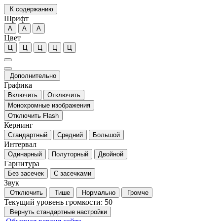
К содержанию
Шрифт
А
А
А
Цвет
Ц
Ц
Ц
Ц
Ц
Дополнительно
Графика
Включить
Отключить
Монохромные изображения
Отключить Flash
Кернинг
Стандартный
Средний
Большой
Интервал
Одинарный
Полуторный
Двойной
Гарнитура
Без засечек
С засечками
Звук
Отключить
Тише
Нормально
Громче
Текущий уровень громкости:
50
Вернуть стандартные настройки