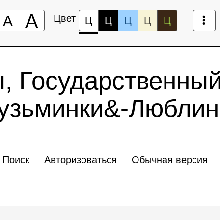
А
А
Цвет
Ц
Ц
Ц
Ц
Ц
ы, Государственный
Кузьминки&-Люблин
Поиск
Авторизоваться
Обычная версия