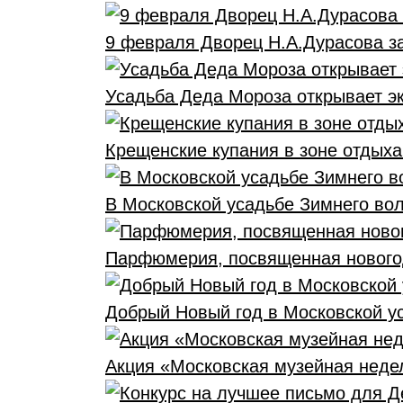
9 февраля Дворец Н.А.Дурасова з
Усадьба Деда Мороза открывает э
Крещенские купания в зоне отдыха
В Московской усадьбе Зимнего во
Парфюмерия, посвященная нового
Добрый Новый год в Московской у
Акция «Московская музейная неде