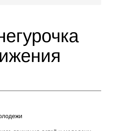
негурочка
вижения
молодежи