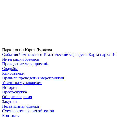
Парк имени Юрия Лужкова
Cобытия
Чем заняться
Тематические маршруты
Карта парка
Ис
Интеграция брендов
Проведение мероприятий
Свадьбы
Киносъемки
Правила проведения мероприятий
Уличным музыкантам
История
Пресс-служба
Общие сведения
Закупки
Независимая оценка
Схемы размещения объектов
Контакты