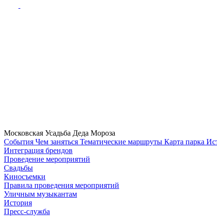
Московская Усадьба Деда Мороза
Cобытия
Чем заняться
Тематические маршруты
Карта парка
Ис
Интеграция брендов
Проведение мероприятий
Свадьбы
Киносъемки
Правила проведения мероприятий
Уличным музыкантам
История
Пресс-служба