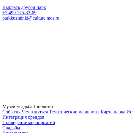
Выбрать другой парк
+7 499 175-33-69
parkkuzminki@culture.mos.ru
Музей-усадьба Люблино
Cобытия
Чем заняться
Тематические маршруты
Карта парка
Ис
Интеграция брендов
Проведение мероприятий
Свадьбы