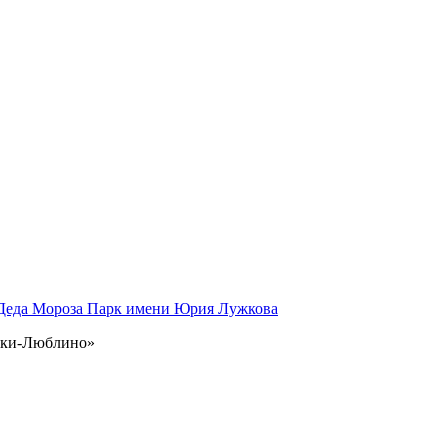
 Деда Мороза
Парк имени Юрия Лужкова
инки-Люблино»