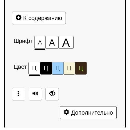
К содержанию
А
Шрифт
А
А
Цвет
Ц
Ц
Ц
Ц
Ц
Дополнительно