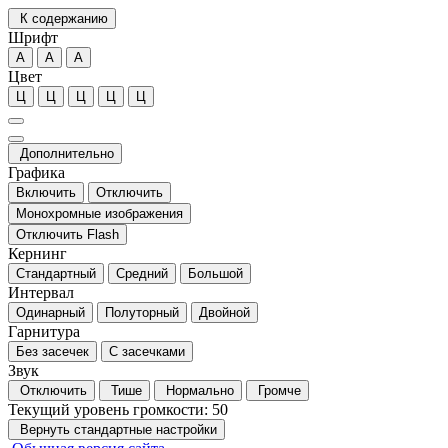
К содержанию
Шрифт
А
А
А
Цвет
Ц
Ц
Ц
Ц
Ц
Дополнительно
Графика
Включить
Отключить
Монохромные изображения
Отключить Flash
Кернинг
Стандартный
Средний
Большой
Интервал
Одинарный
Полуторный
Двойной
Гарнитура
Без засечек
С засечками
Звук
Отключить
Тише
Нормально
Громче
Текущий уровень громкости:
50
Вернуть стандартные настройки